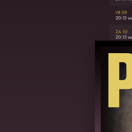
VR 09
20:15 uu
ZA 10
20:15 uu
DI 13
20:00 uu
WO 14
20:00 uu
DO 15
20:00 uu
MA 26
20:15 uu
DI 27