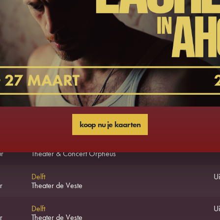
r
Leidse Schouwburg
Zaandam
r
Zaantheater
mber 2026
Apeldoorn
r
Theater & Concert Orpheus
koop nu je kaarten
Apeldoorn
r
Theater & Concert Orpheus
Delft
Ui
r
Theater de Veste
Delft
Ui
r
Theater de Veste