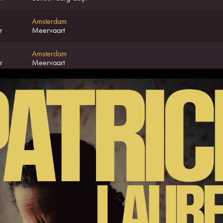
Amsterdam
r
Meervaart
Amsterdam
r
Meervaart
Breda
r
Chassé Theater
Breda
r
Chassé Theater
Dordrecht
Ui
r
Schouwburg Kunstmin
Leiden
Ui
r
Leidse Schouwburg
Leiden
Ui