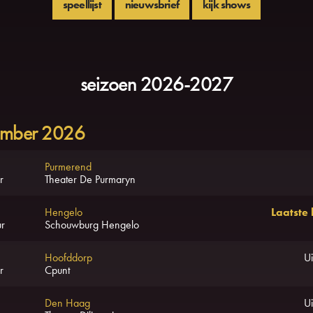
speellijst
nieuwsbrief
kijk shows
seizoen 2026-2027
ember 2026
Purmerend
r
Theater De Purmaryn
Hengelo
Laatste
r
Schouwburg Hengelo
Hoofddorp
Ui
r
Cpunt
Den Haag
Ui